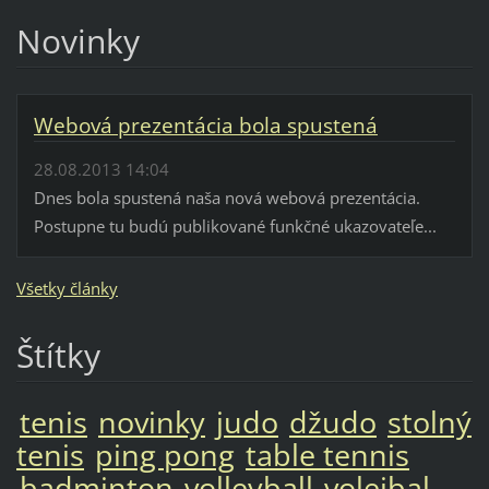
Novinky
Webová prezentácia bola spustená
28.08.2013 14:04
Dnes bola spustená naša nová webová prezentácia.
Postupne tu budú publikované funkčné ukazovateľe...
Všetky články
Štítky
tenis
novinky
judo
džudo
stolný
tenis
ping pong
table tennis
badminton
volleyball
volejbal