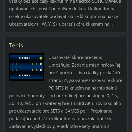
všetky bežiace časy kliknutím na tlačítko SONOMAMA a
opätovne ich spustiť po ďalšom kliknutí kliknutím na
číselné ukazovatele pridávať skóre kliknutím na názvy
ukazovateľov (I, W, Y, S) uberať skóre klikanim na...
Tenis
Ukazovateľ skóre pre tenis
Umožňuje: Zadanie mien hráčov (aj
pre štvorhru - dva riadky pre každú
stranu) Zvyšovanie/znižovanie skóre
POINTS kliknutím na hornú/dolnú
polovicu hodnoty ...pri normálnej hre postupne 0, 15,
30, 40, Ad; ...pri skrátenej hre TIE BREAK-u rovnako ako
pre ukazovatele pre SETS a GAMES po 1 Prepínanie
podávajúceho hráča kliknutím na obrázok loptičky
Zadávanie výsledkov pre jednotlivé sety priamo z