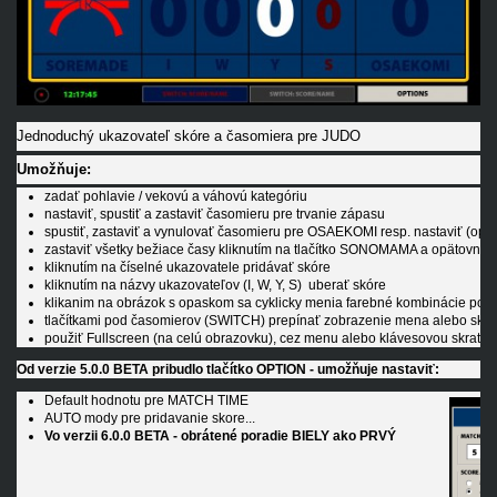
Jednoduchý ukazovateľ skóre a časomiera pre JUDO
Umožňuje:
zadať pohlavie / vekovú a váhovú kategóriu
nastaviť, spustiť a zastaviť časomieru pre trvanie zápasu
spustiť, zastaviť a vynulovať časomieru pre OSAEKOMI resp. nastaviť (opr
zastaviť všetky bežiace časy kliknutím na tlačítko SONOMAMA a opätovne ic
kliknutím na číselné ukazovatele pridávať skóre
kliknutím na názvy ukazovateľov (I, W, Y, S) uberať skóre
klikanim na obrázok s opaskom sa cyklicky menia farebné kombinácie pod
tlačítkami pod časomierov (SWITCH) prepínať zobrazenie mena alebo skór
použiť Fullscreen (na celú obrazovku), cez menu alebo klávesovou skratkou
Od
verzie 5.0.0 BETA pribudlo tlačítko OPTION
- umožňuje nastaviť:
Default hodnotu pre MATCH TIME
AUTO mody pre pridavanie skore...
Vo verzii 6.0.0 BETA - obrátené poradie BIELY ako PRVÝ