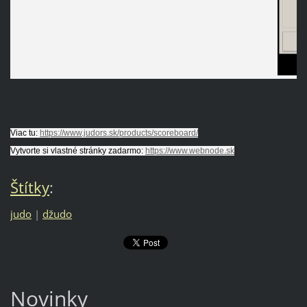
Viac tu:
https://www.judors.sk/products/scoreboard/
Vytvorte si vlastné stránky zadarmo:
https://www.webnode.sk
Štítky
:
judo
|
džudo
Novinky