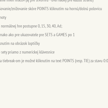
šovanie/znižovanie skóre POINTS kliknutím na hornú/dolnú polovicu
noty
ri normálnej hre postupne 0, 15, 30, 40, Ad;
rovnako ako pre ukazovatele pre SETS a GAMES po 1
knutím na obrázok loptičky
 sety priamo z numerickej klávesnice
 tiebreak-om je možné kliknutím na text POINTS (resp. TIE) za stavu 0: