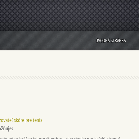
ÚVODNÁ STRÁNKA
ovateľ skóre pre tenis
žňuje:
nie mien hráčov (aj pre štvorhru - dva riadky pre každú stranu)