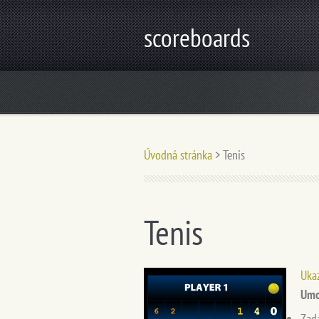
scoreboards
Úvodná stránka
>
Tenis
Tenis
Ukaz
Umo
Zada