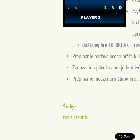
Zvy
hod
...p
...pri skrátenej hre TIE BREAK-u 
Prepínanie podávajúceho hráča kli
Zadávanie výsledkov pre jednotlivé
Prepínanie medzi normálnou hrou a
Štítky
:
tenis
|
tennis