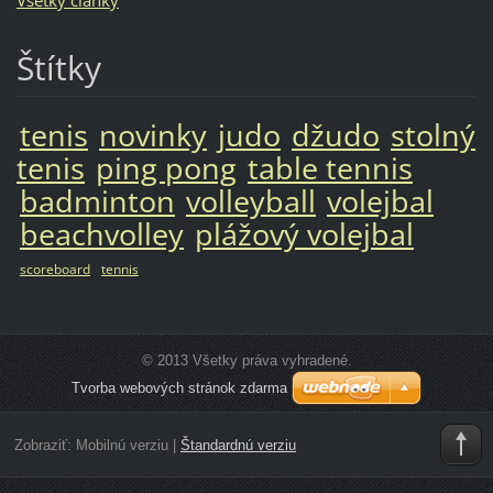
Všetky články
Štítky
tenis
novinky
judo
džudo
stolný
tenis
ping pong
table tennis
badminton
volleyball
volejbal
beachvolley
plážový volejbal
scoreboard
tennis
© 2013 Všetky práva vyhradené.
Tvorba webových stránok zdarma
Zobraziť:
Mobilnú verziu
|
Štandardnú verziu